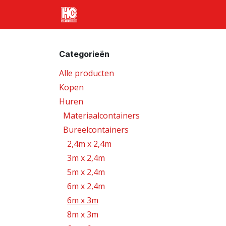
Overslaan naar inhoud
Home
Producten
Transport
Categorieën
Alle producten
Kopen
Huren
Materiaalcontainers
Bureelcontainers
2,4m x 2,4m
3m x 2,4m
5m x 2,4m
6m x 2,4m
6m x 3m
8m x 3m