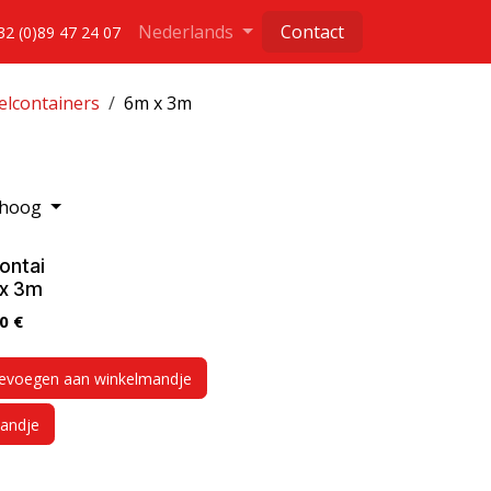
Nederlands
Contact
32 (0)89 47 24 07
elcontainers
6m x 3m
r hoog
ontai
 x 3m
0
€
evoegen aan winkelmandje
andje