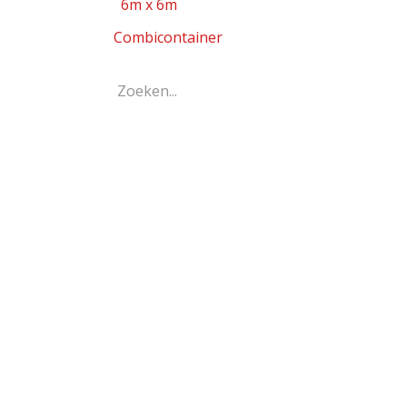
6m x 6m
Combicontainer