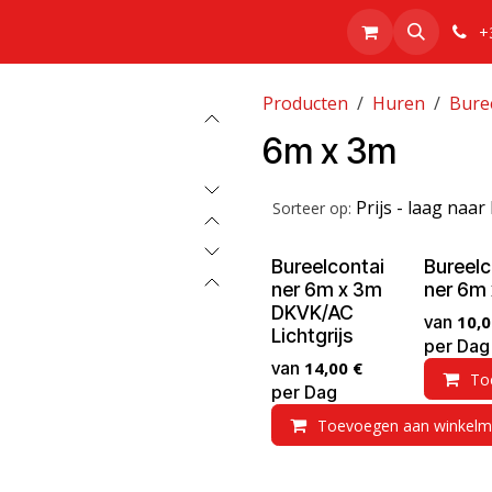
Realisaties
Over Ons
Webshop
+
Producten
Huren
Bure
6m x 3m
Prijs - laag naa
Sorteer op:
Bureelcontai
Bureelc
ner 6m x 3m
ner 6m
DKVK/AC
van
10,0
Lichtgrijs
per
Dag
van
14,00
€
To
per
Dag
Toevoegen aan winkelm