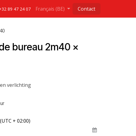
Français (BE)
Contact
+32 89 47 24 07
40
de bureau 2m40 x
en verlichting
ur
(UTC + 02:00)