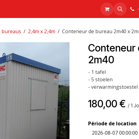
sport
Réalisations
À propos
Boutique
e bureaus
2,4m x 2,4m
Conteneur de bureau 2m40 x 2m
Conteneur 
2m40
- 1 tafel
- 5 stoelen
- verwarmingstoestel 
180,00
€
/
1
Jo
Période de location