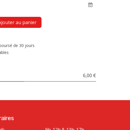
jouter au panier
mboursé de 30 jours
ables
6,00 €
aires
di:
9h-12h & 13h-17h