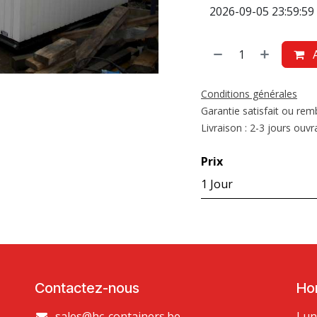
A
Conditions générales
Garantie satisfait ou re
Livraison : 2-3 jours ouvr
Prix
1 Jour
Contactez-nous
Hor
sales@hc-containers.be
Lun