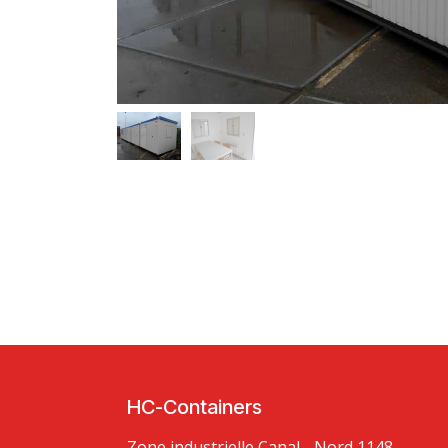
HC-Containers
Zone industrielle Canal - Nord 1148