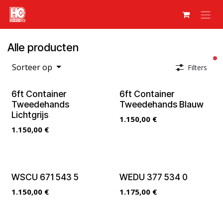
Overslaan naar inhoud
Alle producten
ac
Sorteer op
Filters
6ft Container
6ft Container
Tweedehands
Tweedehands Blauw
Lichtgrijs
1.150,00
€
1.150,00
€
WSCU 671 543 5
WEDU 377 534 0
1.150,00
€
1.175,00
€