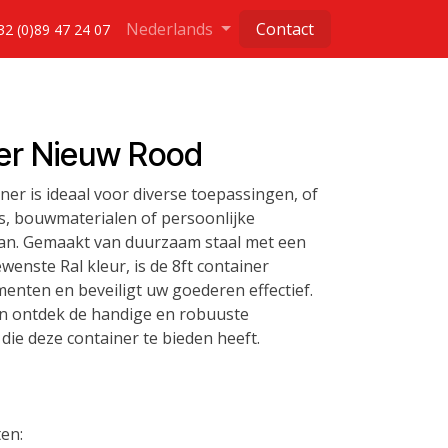
Nederlands
Contact
32 (0)89 47 24 07
ner Nieuw Rood
er is ideaal voor diverse toepassingen, of
is, bouwmaterialen of persoonlijke
laan. Gemaakt van duurzaam staal met een
wenste Ral kleur, is de 8ft container
enten en beveiligt uw goederen effectief.
n ontdek de handige en robuuste
ie deze container te bieden heeft.
en: