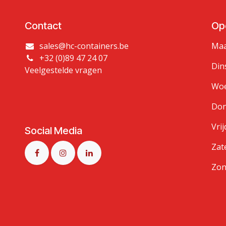
Contact
Op
sales@hc-containers.be
Maa
+32 (0)89 47 24 07
Din
Veelgestelde vragen
Woe
Don
Vrij
Social Media
Zat
Zon