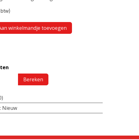
 btw)
an winkelmandje toevoegen
sten
Bereken
0)
:
Nieuw