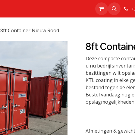
Realisaties
Over Ons
Webshop
+
8ft Container Nieuw Rood
8ft Contai
Deze compacte contain
u nu bedrijfsinventar
bezittingen wilt ops
KTL coating in elke ge
bestand tegen de elem
Bestel vandaag nog e
opslagmogelijkheden d
Afmetingen & gewicht