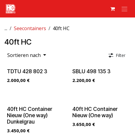
Zum Inhalt springen
...
Seecontainers
40ft HC
40ft HC
Sortieren nach
Filter
TDTU 428 802 3
SBLU 498 135 3
2.000,00
€
2.200,00
€
40ft HC Container
40ft HC Container
Nieuw (One way)
Nieuw (One way)
Dunkelgrau
3.650,00
€
3.450,00
€